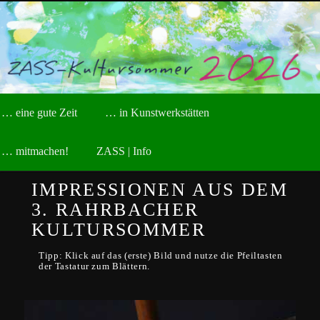
Zum
kreative Sommerakademie der Stiftung ZASS
primären
Inhalt
springen
ZASS-Kultursommer
Hauptmenü
… eine gute Zeit
… in Kunstwerkstätten
… mitmachen!
ZASS | Info
IMPRESSIONEN AUS DEM
3. RAHRBACHER
KULTURSOMMER
Tipp: Klick auf das (erste) Bild und nutze die Pfeiltasten
der Tastatur zum Blättern.