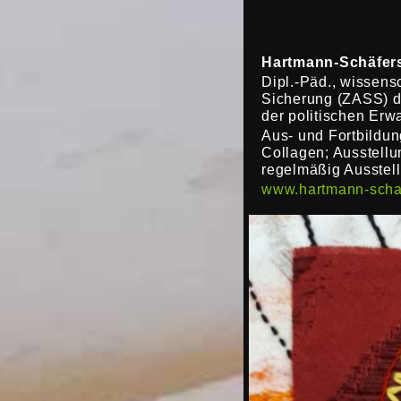
Hartmann-Schäfers
Dipl.-Päd., wissensc
Sicherung (ZASS) de
der politischen Erw
Aus- und Fortbildun
Collagen; Ausstellu
regelmäßig Ausstel
www.hartmann-scha