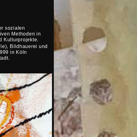
er sozialen
tiven Methoden in
d Kulturprojekte.
ie), Bildhauerei und
1999 in Köln
adt.