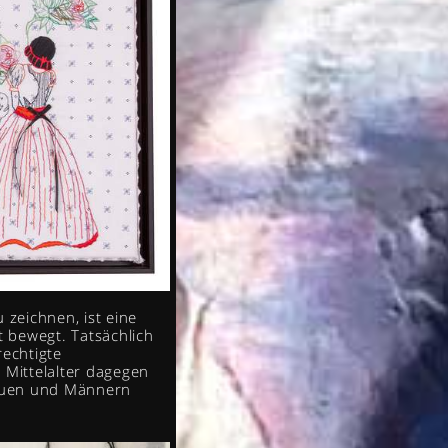
 zeichnen, ist eine
 bewegt. Tatsächlich
echtigte
 Mittelalter dagegen
rauen und Männern