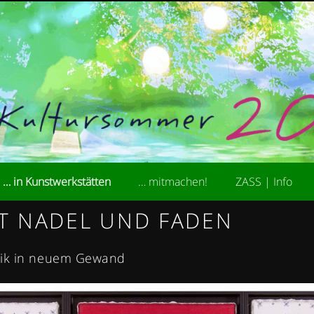
kademie der Stiftung ZASS
ultursommer
… in Kunstwerkstätten
… mitmachen!
ZASS | Info
T NADEL UND FADEN
hnik in neuem Gewand