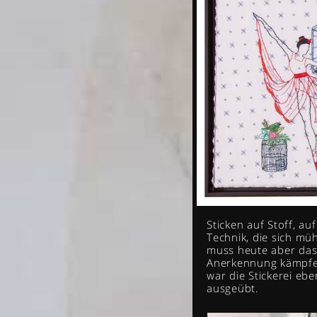
Sticken auf Stoff, au
Technik, die sich mü
muss heute aber das
Anerkennung kämpfen,
war die Stickerei e
ausgeübt.