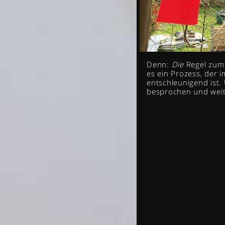
Denn:
Die
Regel zum 
es ein Prozess, der 
entschleunigend ist.
besprochen und weite