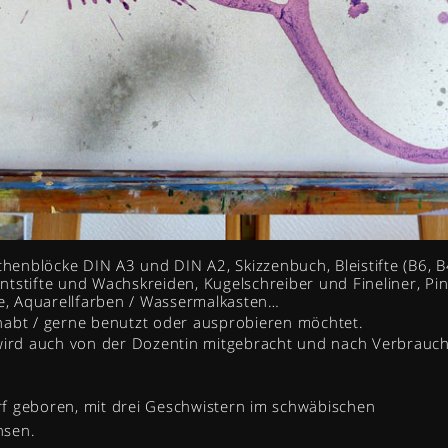
chenblöcke DIN A3 und DIN A2, Skizzenbuch, Bleistifte (B6, B4
tstifte und Wachskreiden, Kugelschreiber und Fineliner, Pi
nte, Aquarellfarben / Wassermalkasten…
habt / gerne benutzt oder ausprobieren möchtet.
 wird auch von der Dozentin mitgebracht und nach Verbrauc
f geboren, mit drei Geschwistern
im schwäbischen
hsen.