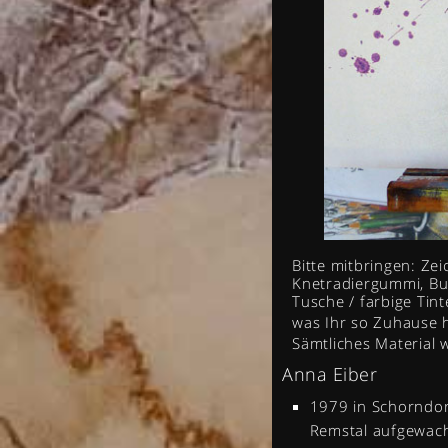
Bitte mitbringen: Zei
Knetradiergummi, Bun
Tusche / farbige Ti
was Ihr so Zuhause 
Sämtliches Material
Anna Eiber
1979 in Schorndor
Remstal aufgewac