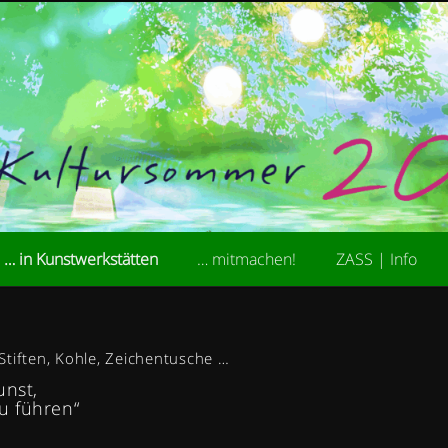
kademie der Stiftung ZASS
ultursommer
… in Kunstwerkstätten
… mitmachen!
ZASS | Info
tiften, Kohle, Zeichentusche …
unst,
n zu führen“