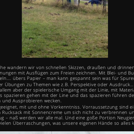
che wandern wir von schnellen Skizzen, draußen und drinnen
nungen mit Ausflügen zum Freien zeichnen. Mit Blei- und Bun
eln…. übers Papier – man kann gespannt sein was für Spuren
r Übungen zu Themen wie z.B. Perspektive oder Ausdruck… 
allem aber der spielerische Umgang mit der Linie, mit Materi
 spazieren gehen mit der Line und das spazieren führen der 
n und Ausprobieren wecken.
e geeignet, mit und ohne Vorkenntniss. Vorraussetzung sind 
nen Rucksack mit Sonnencreme um sich nicht zu verbrennen u
 – naß werden wir alle mal. Und eine goße Portion Neugier
ielen Überraschungen, was unsere eigenen Hände so alles 