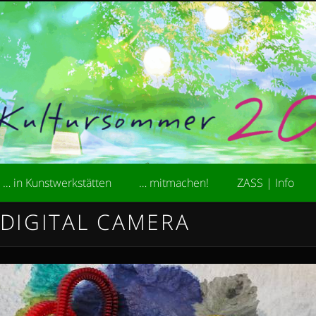
kademie der Stiftung ZASS
ultursommer
… in Kunstwerkstätten
… mitmachen!
ZASS | Info
DIGITAL CAMERA