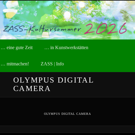
Zum
kreative Sommerakademie der Stiftung ZASS
primären
Inhalt
springen
ZASS-Kultursommer
Hauptmenü
… eine gute Zeit
… in Kunstwerkstätten
… mitmachen!
ZASS | Info
OLYMPUS DIGITAL
CAMERA
OLYMPUS DIGITAL CAMERA