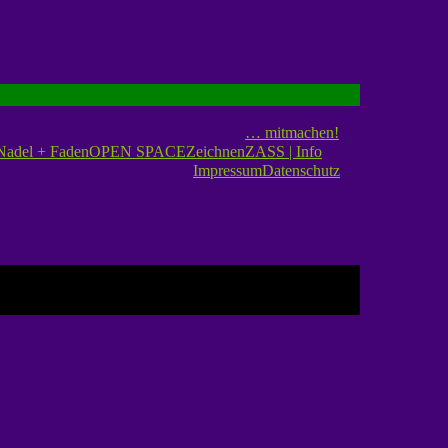
ASS
… mitmachen!
Nadel + Faden
OPEN SPACE
Zeichnen
ZASS | Info
Impressum
Datenschutz