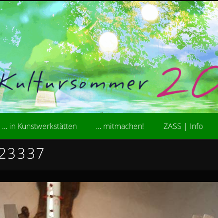
kademie der Stiftung ZASS
ultursommer
… in Kunstwerkstätten
… mitmachen!
ZASS | Info
23337