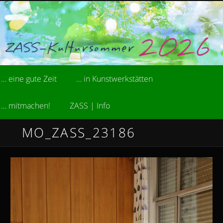
Zum
kreative Sommerakademie der Stiftung ZASS
primären
Inhalt
springen
ZASS-Kultursommer
Hauptmenü
… eine gute Zeit
… in Kunstwerkstätten
… mitmachen!
ZASS | Info
MO_ZASS_23186