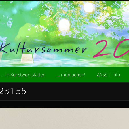
kademie der Stiftung ZASS
ultursommer
… in Kunstwerkstätten
… mitmachen!
ZASS | Info
23155