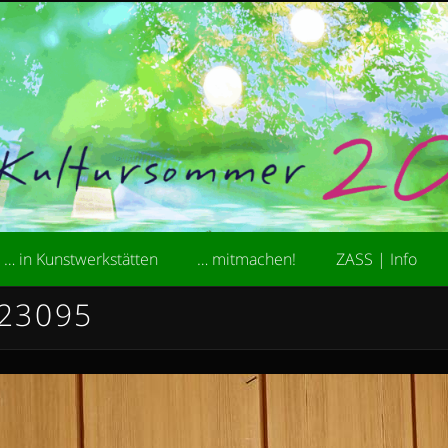
kademie der Stiftung ZASS
ultursommer
… in Kunstwerkstätten
… mitmachen!
ZASS | Info
23095