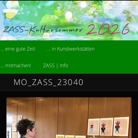
Zum
kreative Sommerakademie der Stiftung ZASS
primären
Inhalt
springen
ZASS-Kultursommer
Hauptmenü
… eine gute Zeit
… in Kunstwerkstätten
… mitmachen!
ZASS | Info
MO_ZASS_23040