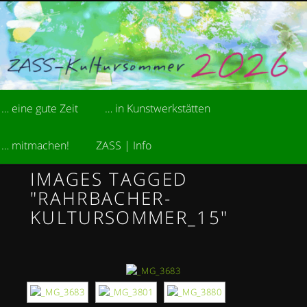
Zum
kreative Sommerakademie der Stiftung ZASS
primären
Inhalt
springen
ZASS-Kultursommer
Hauptmenü
… eine gute Zeit
… in Kunstwerkstätten
… mitmachen!
ZASS | Info
IMAGES TAGGED
"RAHRBACHER-
KULTURSOMMER_15"