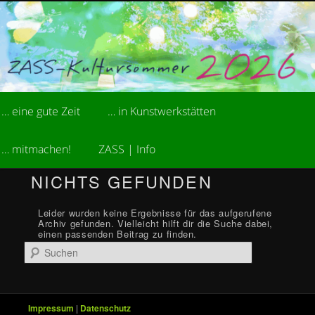
Zum
Zum
kreative Sommerakademie der Stiftung ZASS
primären
sekundären
Inhalt
Inhalt
springen
springen
ZASS-Kultursommer
Hauptmenü
… eine gute Zeit
… in Kunstwerkstätten
… mitmachen!
ZASS | Info
NICHTS GEFUNDEN
Leider wurden keine Ergebnisse für das aufgerufene
Archiv gefunden. Vielleicht hilft dir die Suche dabei,
einen passenden Beitrag zu finden.
Suchen
Impressum
|
Datenschutz