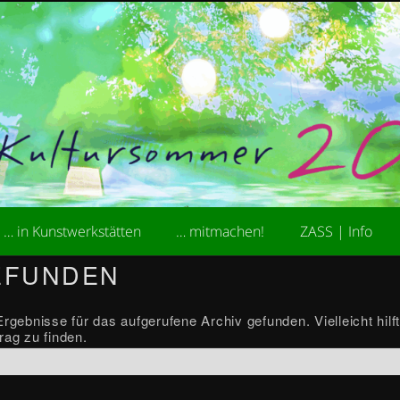
kademie der Stiftung ZASS
ultursommer
… in Kunstwerkstätten
… mitmachen!
ZASS | Info
EFUNDEN
rgebnisse für das aufgerufene Archiv gefunden. Vielleicht hilft
rag zu finden.