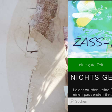
Zum
Zum
kreative Sommera
primären
sekundären
Inhalt
Inhalt
ZASS-K
springen
springen
Hauptmenü
… eine gute Zeit
NICHTS G
Leider wurden keine E
einen passenden Beit
Suchen